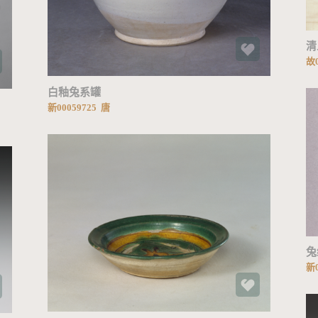
清
故0
白釉兔系罐
新00059725 唐
加载中...
兔
新0