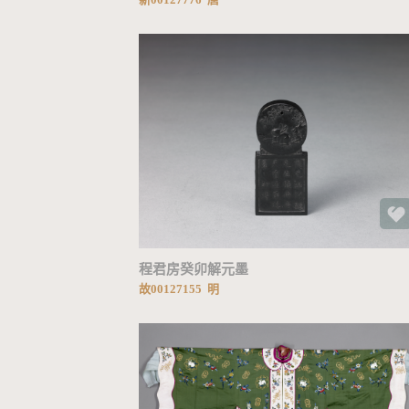
加载中...
程君房癸卯解元墨
故00127155 明