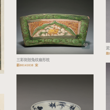
加载中...
泥
故0
三彩刻划兔纹扇形枕
新00141038 宋
加载中...