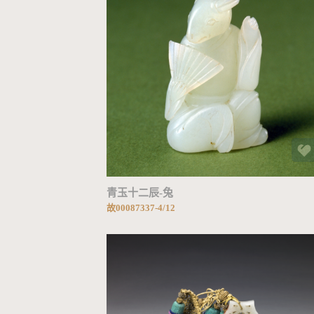
加载中...
青玉十二辰-兔
故00087337-4/12