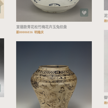
泥
故0
宣德款青花松竹梅花卉玉兔纹盘
新00006036 明隆庆
加载中...
御
故