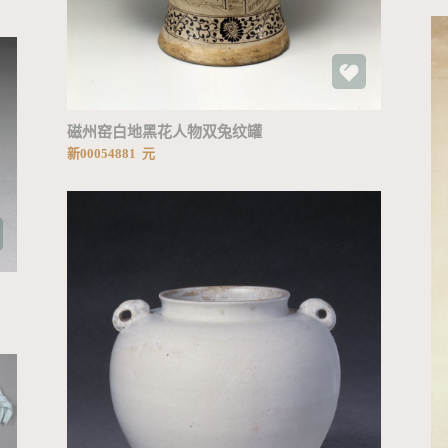
磁州窑白地黑花人物双兔纹罐
新00054881 元
加载中...