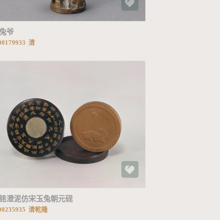
兔爷
0179933 清
加载中...
铭澄泥仿宋玉兔朝元砚
00235935 清乾隆