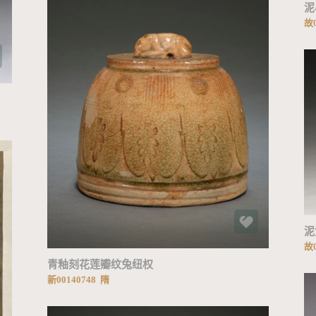
泥
故0
加载中...
泥
故0
青釉刻花莲瓣纹兔纽权
新00140748 隋