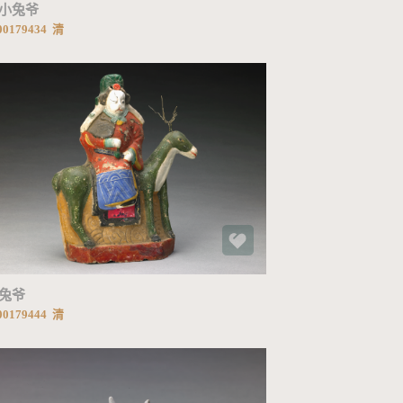
小兔爷
0179434 清
加载中...
兔爷
0179444 清