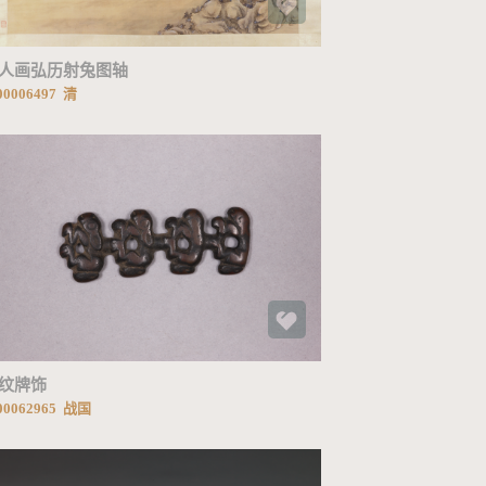
人画弘历射兔图轴
0006497 清
加载中...
纹牌饰
0062965 战国