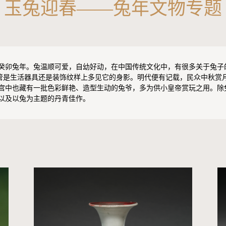
玉兔迎春——兔年文物专题
历癸卯兔年。兔温顺可爱，自幼好动，在中国传统文化中，有很多关于兔子的
此不管是生活器具还是装饰纹样上多见它的身影。明代便有记载，民众中秋
宫中也藏有一批色彩鲜艳、造型生动的兔爷，多为供小皇帝赏玩之用。除
以及以兔为主题的丹青佳作。