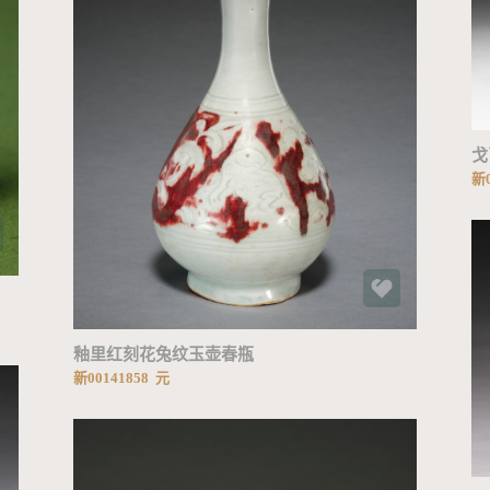
加载中...
戈
新0
釉里红刻花兔纹玉壶春瓶
新00141858 元