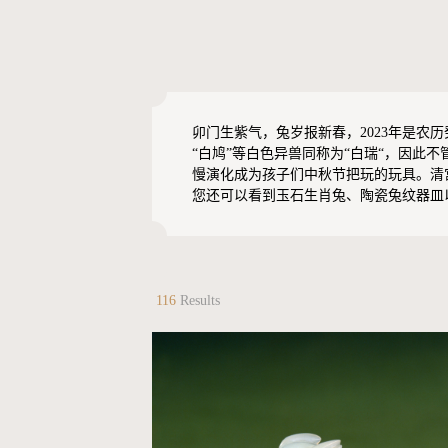
卯门生紫气，兔岁报新春，2023年是农
“白鸠”等白色异兽同称为“白瑞“，因
慢演化成为孩子们中秋节把玩的玩具。清
您还可以看到玉石生肖兔、陶瓷兔纹器皿
116
Results