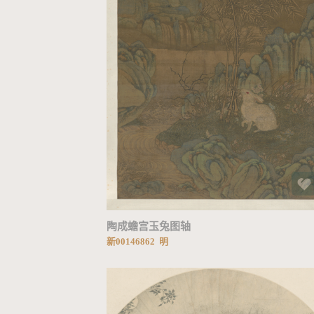
加载中...
陶成蟾宫玉兔图轴
新00146862 明