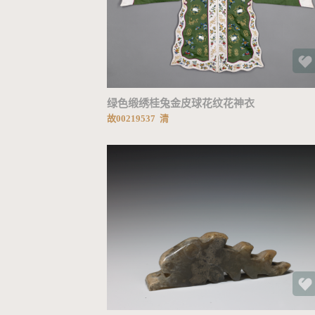
加载中...
绿色缎绣桂兔金皮球花纹花神衣
故00219537 清
加载中...