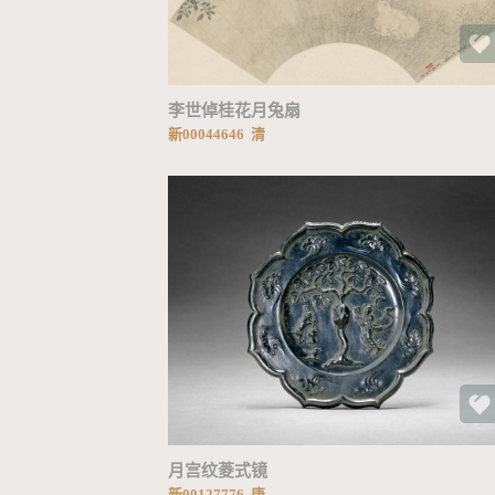
加载中...
李世倬桂花月兔扇
新00044646 清
加载中...
月宫纹菱式镜
新00127776 唐